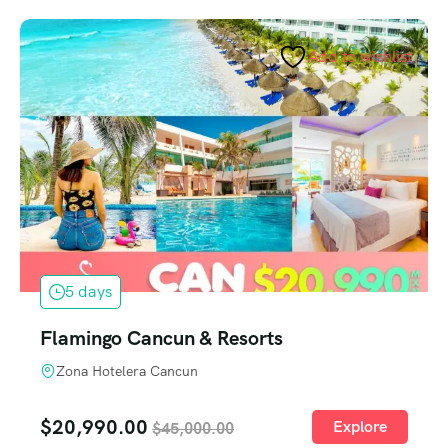
Add to wishlist
5 days
Flamingo Cancun & Resorts
Zona Hotelera Cancun
$
20,990.00
Explore
$
45,000.00