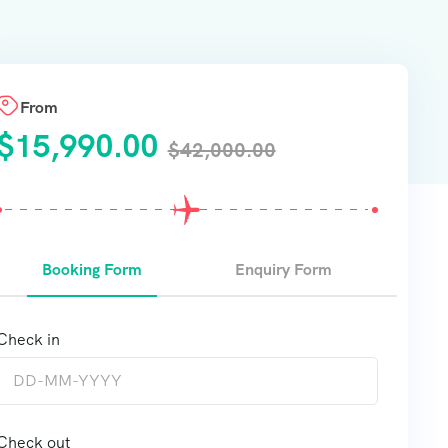
From
$
15,990.00
$
42,000.00
Booking Form
Enquiry Form
Check in
Check out