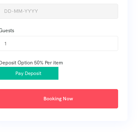
Guests
1
Deposit Option
50%
Per item
Pay Deposit
Booking Now