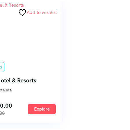
Add to wishlist
s
otel & Resorts
telera
0.00
Explore
00