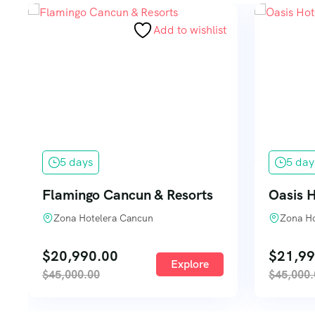
Add to wishlist
5 days
5 day
Flamingo Cancun & Resorts
Oasis H
Zona Hotelera Cancun
Zona Ho
$
20,990.00
$
21,99
Explore
$
45,000.00
$
45,000.