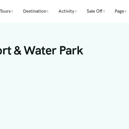
Tours
Destination
Activity
Sale Off
Page
rt & Water Park